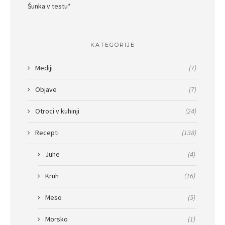
Šunka v testu*
KATEGORIJE
Mediji
(7)
Objave
(7)
Otroci v kuhinji
(24)
Recepti
(138)
Juhe
(4)
Kruh
(16)
Meso
(5)
Morsko
(1)