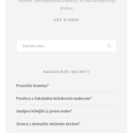
Jasmina. Sem ljubiteljska kuharica, ki rada razvaja svojo
družino.
VEČ O MENI
NAJNOVEJŠI RECEPTI
Praznični tiramisu*
Povitica s čokoladno-lešnikovim nadevom*
Vaniljevi kifeljčki iz pirine moke*
Sirnica z domačim vlečenim testom*