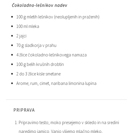
Čokoladno-lešnikov nadev
100 g mletih lešnikov (neolupljenih in praženih)
100 ml mleka
2 jajci
70 g sladkorja v prahu
4 žlice čokoladno-lešnikovega namaza
100 g belih krušnih drobtin
2 do 3 žlice kisle smetane
Arome; rum, cimet, naribana limonina lupina
PRIPRAVA
Pripravimo testo; moko presejemo v skledo in na sredini
naredimo jamico. Vanjo vlijemo mlačno mleko,