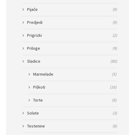
Pijače
(9)
Predjedi
(9)
Prigrizki
(2)
Priloge
(9)
Sladice
(80)
Marmelade
(5)
Piškoti
(16)
Torte
(8)
Solate
(3)
Testenine
(6)