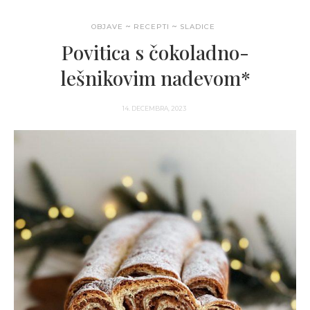
OBJAVE
RECEPTI
SLADICE
Povitica s čokoladno-
lešnikovim nadevom*
14. DECEMBRA, 2023