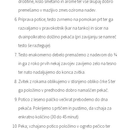
drobtine, kislo smetano in arome ter vse skupaj dobro
premešamo v mazljivo zmes oziroma nadev.
Priprava potice; testo zvrnemo na pomokan prt ter ga
razvaljamo v pravokotnik (kar na tanko) in sicer na
dvainpolkratno dolžino pekača (pri zavijanju se namreč
testo še razteguje).
Testo enakomerno debelo premažemo z nadevom do ¾
in ga z roko prvih nekaj zavojev zavijemo zelo na tesno
ter nato nadaljujemo do konca zvitka.
Zvitek z rokama oblikujemo v stisnjeno obliko črke S ter
ga položimo v predhodno dobro namaščen pekač.
Potico z leseno palčko večkrat prebodemo do dna
pekača. Pokrijemo s prtičem in pustimo, da vzhaja za
enkratno količino (30 do 45 minut).
Peka; vzhajano potico položimo v ogreto pečico ter