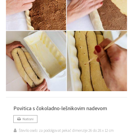
Povitica s čokoladno-lešnikovim nadevom
Natisni
Število oseb:
za podolgovat pekač dimenzije 26 do 28 x 12 cm