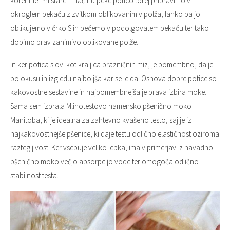
korenine. Pri starem načinu peke potico torej pripravimo v
okroglem pekaču z zvitkom oblikovanim v polža, lahko pa jo
oblikujemo v črko S in pečemo v podolgovatem pekaču ter tako
dobimo prav zanimivo oblikovane polže.
In ker potica slovi kot kraljica prazničnih miz, je pomembno, da je
po okusu in izgledu najboljša kar se le da. Osnova dobre potice so
kakovostne sestavine in najpomembnejša je prava izbira moke.
Sama sem izbrala Mlinotestovo namensko pšenično moko
Manitoba, ki je idealna za zahtevno kvašeno testo, saj je iz
najkakovostnejše pšenice, ki daje testu odlično elastičnost oziroma
raztegljivost. Ker vsebuje veliko lepka, ima v primerjavi z navadno
pšenično moko večjo absorpcijo vode ter omogoča odlično
stabilnost testa.