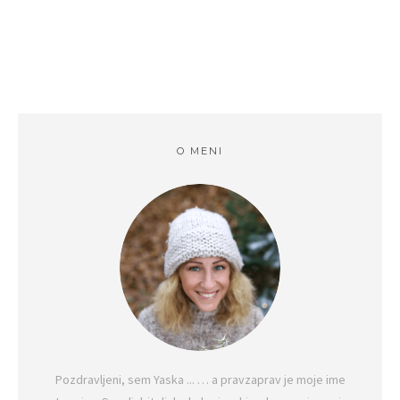
O MENI
Pozdravljeni, sem Yaska ... … a pravzaprav je moje ime