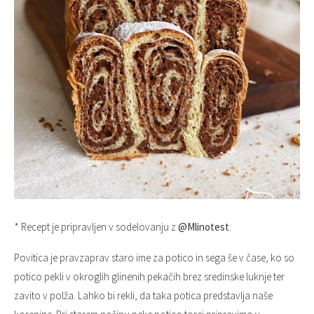
* Recept je pripravljen v sodelovanju z
@Mlinotest
.
Povitica je pravzaprav staro ime za potico in sega še v čase, ko so
potico pekli v okroglih glinenih pekačih brez sredinske luknje ter
zavito v polža. Lahko bi rekli, da taka potica predstavlja naše