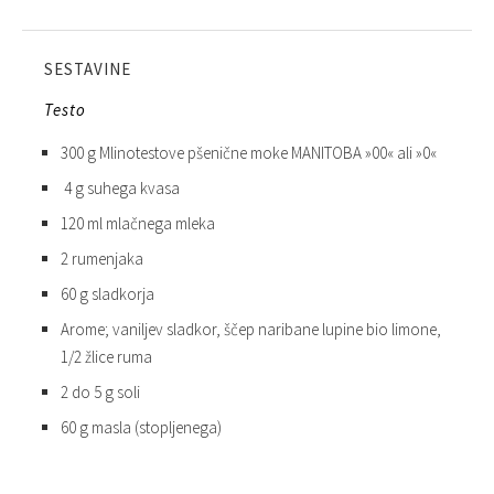
SESTAVINE
Testo
300 g Mlinotestove pšenične moke MANITOBA »00« ali »0«
4 g suhega kvasa
120 ml mlačnega mleka
2 rumenjaka
60 g sladkorja
Arome; vaniljev sladkor, ščep naribane lupine bio limone,
1/2 žlice ruma
2 do 5 g soli
60 g masla (stopljenega)