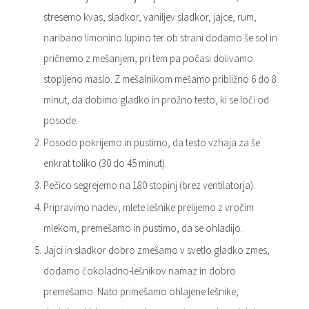
stresemo kvas, sladkor, vaniljev sladkor, jajce, rum,
naribano limonino lupino ter ob strani dodamo še sol in
pričnemo z mešanjem, pri tem pa počasi dolivamo
stopljeno maslo. Z mešalnikom mešamo približno 6 do 8
minut, da dobimo gladko in prožno testo, ki se loči od
posode.
Posodo pokrijemo in pustimo, da testo vzhaja za še
enkrat toliko (30 do 45 minut).
Pečico segrejemo na 180 stopinj (brez ventilatorja).
Pripravimo nadev; mlete lešnike prelijemo z vročim
mlekom, premešamo in pustimo, da se ohladijo.
Jajci in sladkor dobro zmešamo v svetlo gladko zmes,
dodamo čokoladno-lešnikov namaz in dobro
premešamo. Nato primešamo ohlajene lešnike,